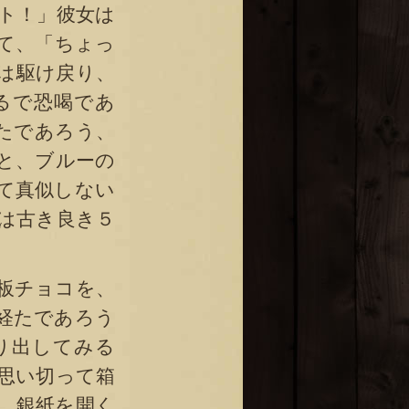
ト！」彼女は
て、「ちょっ
は駆け戻り、
るで恐喝であ
たであろう、
と、ブルーの
て真似しない
は古き良き５
板チョコを、
経たであろう
り出してみる
思い切って箱
。銀紙を開く