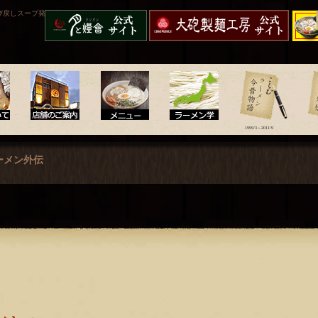
び戻しスープ発祥店。
呼び戻しチャンポン“月と
大砲製麺工房
久留米
燈會ランタン”
配送】
1999/3～2011/9
店舗のご案内
メニュー
ラーメン学
ラーメン今昔物語
ラー
ーメン外伝