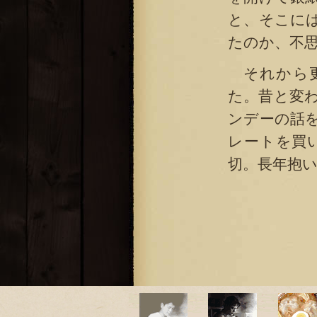
と、そこに
たのか、不
それから更
た。昔と変
ンデーの話
レートを買
切。長年抱