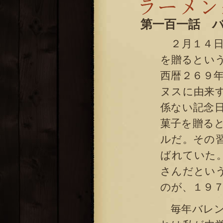
第一百一話 
２月１４日
を贈るとい
西暦２６９
ヌスに由来
係ない記念
菓子を贈る
ルだ。その
ばれていた
さんだとい
のが、１９
毎年バレン