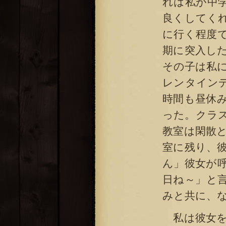
れは私が中
良くしてく
に行く程度
期に突入し
その子は私
レンタイン
時間も昼休
った。クラ
教室は閑散
室に残り、
ん」彼女が
日ね～」と
みと共に、
私は彼女を