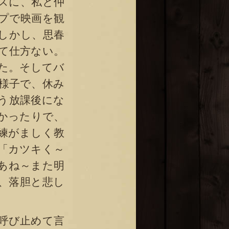
スに、私と仲
プで映画を観
しかし、思春
て仕方ない。
た。そしてバ
様子で、休み
う放課後にな
かったりで、
練がましく教
「カツキく～
あね～また明
、落胆と悲し
呼び止めて言