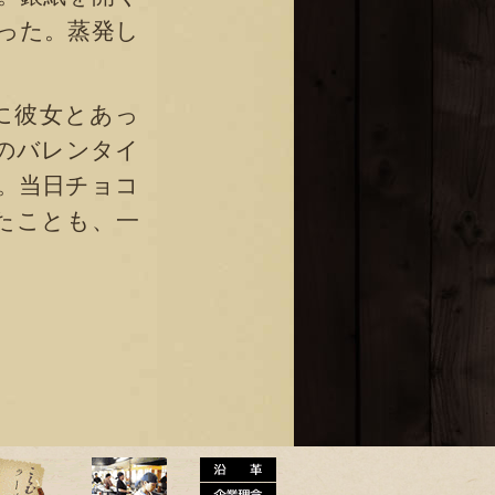
った。蒸発し
に彼女とあっ
のバレンタイ
。当日チョコ
たことも、一