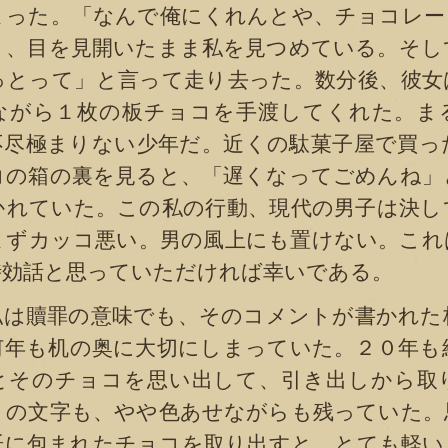
まった。「なんで俺にくれんとや、チョコレー
り、目を見開いたまま私を見つめている。そし
っとって」と言って走り去った。数分後、彼女
ながら１枚の板チョコを手渡してくれた。ま
不尽極まりない少年だ。近くの駄菓子屋で買っ
コの箱の裏を見ると、「遅くなってごめんね」
かれていた。この私の行動、現代の男子は決し
まずカッコ悪い。男の風上にも置けない。これ
時効話と思っていただければ幸いである。
は贖罪の意味でも、そのコメントが書かれた
何年も机の奥に大切にしまっていた。２０年も
とそのチョコを思い出して、引き出しから取
トの文字も、やや色あせながらも残っていた。
紙に包まれたチョコを取り出すと、とても軽い