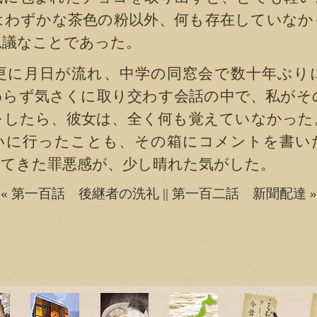
はわずかな茶色の粉以外、何も存在していなか
思議なことであった。
に月日が流れ、中学の同窓会で数十年ぶり
わらず気さくに取り交わす会話の中で、私がそ
をしたら、彼女は、全く何も覚えていなかった
いに行ったことも、その箱にコメントを書い
いてきた罪悪感が、少し晴れた気がした。
«
第一百話 後継者の洗礼
||
第一百二話 新聞配達
»