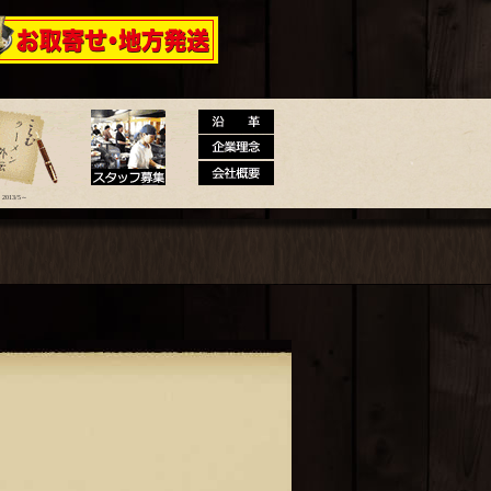
 大砲ラーメン公式通販サイト【全国
2013/5～
メン外伝
スタッフ募集
沿革