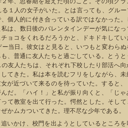
学２年、思春期を迎えた頃のこと。その頃クラ
れる１人の女子がいた。とは言っても、グルー
で、個人的に付き合っている訳ではなかった。
た私は、数日後のバレンタインデーが気になっ
にチョコをくれるだろうかと、ドキドキしてい
デー当日。彼女はと見ると、いつもと変わらぬ
みも、普通に友人たちと過ごしている。とうと
スの友人たちは、それぞれ下校したり部活へ向
としてきた。私は本を読むフリをしながら、未
彼女が近づいて来るのを待っていた。すると、
呼んだ。「ハイ！」と私が振り向くと、「じゃ
言って教室を出て行った。愕然とした。そして
なぜかムカついてきた。理不尽な少年である。
追いかけ、校門を出ようとしているところを