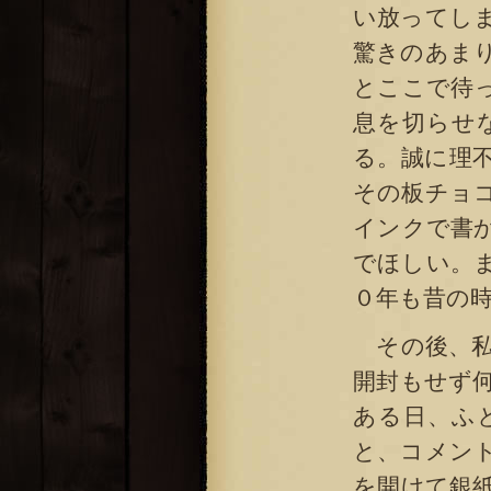
い放ってし
驚きのあま
とここで待
息を切らせ
る。誠に理
その板チョ
インクで書
でほしい。
０年も昔の
その後、私
開封もせず
ある日、ふ
と、コメン
を開けて銀