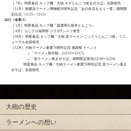
［ 7月］明星食品 カップ麺「大砲 ネギとんこつ味まぜそば」全国発売
［11月］新横浜ラーメン博物館30周年記念「あの名店をもう一度」期間限
定出店（11/25～12/15）
2023
〈令和 5〉
［ 5月］明星食品 カップ麺「超濃厚久留米とんこつ」
［ 6月］ユニクロ福岡祭 コラボTシャツ発売
［10月］明星食品 カップ麺「大砲 昔ラーメン こってりとんこつ味」リニ
ューアル全国発売
［12月］大砲ラーメン創業70周年記念 感謝祭 イベント
→「ラーメン類半額」(12/15〜12/17)
→「昔ラーメン風まぜそば」期間限定発売(12/18〜12/24)
明星食品 カップ麺「大砲ラーメン創業70周年記念 昔ラーメン風ま
ぜそば」全国発売
大砲の歴史
ラーメンへの想い