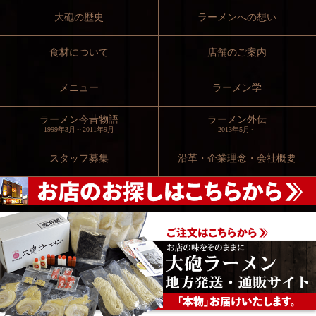
大砲の歴史
ラーメンへの想い
食材について
店舗のご案内
メニュー
ラーメン学
ラーメン今昔物語
ラーメン外伝
1999年3月～2011年9月
2013年5月～
スタッフ募集
沿革・企業理念・会社概要