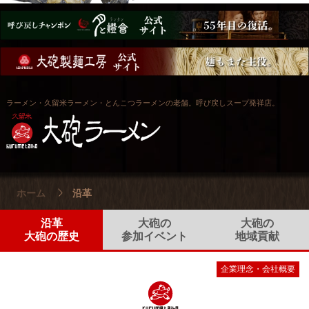
ラーメン・久留米ラーメン・とんこつラーメンの老舗。呼び戻しスープ発祥店。
ホーム
沿革
沿革
大砲の
大砲の
大砲の歴史
参加イベント
地域貢献
企業理念・会社概要