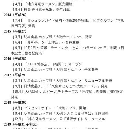
［ 4月］「地方発送ラーメン」販売開始
［ 8月］役員 香月嘉子永眠。享年81歳
2014
〈平成26〉
［ 7月］「ミシュランガイド福岡・佐賀2014特別版」ビブグルマン（本店
長門石店）受賞
2015
〈平成27〉
［ 3月］明星食品 カップ麺「大砲ラーメンneo」発売
［ 6月］「昇和亭」を「上津店」へ名称変更
［ 9月］10月2日 久留米・ラーメン会 「とんこつラーメンの日」制定（日
本記念日協会登録済）
2016
〈平成28〉
［ 4月］「KITTE博多店」（福岡市）オープン
［ 9月］明星食品 カップ麺「大砲 黒とんこつ」全国発売
2017
〈平成29
［ 2月］明星食品 カップ麺「大砲 黒とんこつ」リニューアル発売
［ 9月］日清食品チルド「久留米とんこつ 大砲ラーメン」発売
［10月］大砲監修 カルビー ポテトチップス「呼び戻し豚骨味」期間限定
発売
2018
〈平成30〉
［ 8月］プレゼントポイント「大砲アプリ」開始
［ 9月］明星食品 カップ麺「大砲 とんこつまぜそば」全国発売
［12月］「地方発送ラーメン」公式通販サイト リニューアル
2019
〈平成31
令和元〉