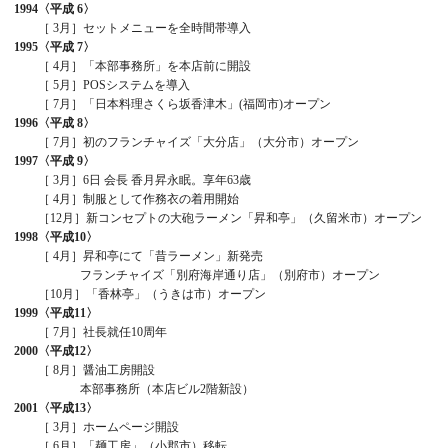
1994
〈平成 6〉
［ 3月］セットメニューを全時間帯導入
1995
〈平成 7〉
［ 4月］「本部事務所」を本店前に開設
［ 5月］POSシステムを導入
［ 7月］「日本料理さくら坂香津木」(福岡市)オープン
1996
〈平成 8〉
［ 7月］初のフランチャイズ「大分店」（大分市）オープン
1997
〈平成 9〉
［ 3月］6日 会長 香月昇永眠。享年63歳
［ 4月］制服として作務衣の着用開始
［12月］新コンセプトの大砲ラーメン「昇和亭」（久留米市）オープン
1998
〈平成10〉
［ 4月］昇和亭にて「昔ラーメン」新発売
フランチャイズ「別府海岸通り店」（別府市）オープン
［10月］「香林亭」（うきは市）オープン
1999
〈平成11〉
［ 7月］社長就任10周年
2000
〈平成12〉
［ 8月］醤油工房開設
本部事務所（本店ビル2階新設）
2001
〈平成13〉
［ 3月］ホームページ開設
［ 6月］「麺工房」（小郡市）移転