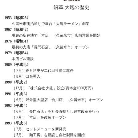
沿革 大砲の歴史
1953
〈昭和28〉
久留米市明治通りで屋台「大砲ラーメン」創業
1967
〈昭和42〉
現在の所在地で「本店」（久留米市）店舗営業を開始
1976
〈昭和51〉
最初の支店「長門石店」（久留米市）オープン
1979
〈昭和54〉
本店ビル建設
1989
〈平成元〉
［ 7月］香月均史が二代目社長に就任
［ 8月］CIを導入
1990
〈平成 2〉
［12月］「株式会社 大砲」設立(資本金1000万円)
1991
〈平成 3〉
［ 6月］郊外型大型店「合川店」（久留米市）オープン
1992
〈平成 4〉
［ 6月］「長門石店」を社長直轄とし経営改革を行う
［ 7月］「本店」を改装オープン
1993
〈平成 5〉
［ 2月］セットメニューを新発売
［ 5月］「麺工房」を新設し自社製麺を開始