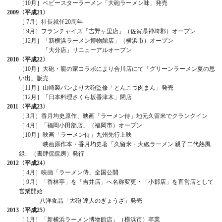
［10月］ベビースターラーメン「大砲ラーメン味」発売
2009
〈平成21〉
［ 7月］社長就任20周年
［ 9月］フランチャイズ「吉野ヶ里店」（佐賀県神埼郡）オープン
［12月］「新横浜ラーメン博物館店」（横浜市）オープン
「大分店」リニューアルオープン
2010
〈平成22〉
［10月］大砲・龍の家コラボにより合川店にて「グリーンラーメン夏の思
い出」販売
［11月］山崎製パンより大砲監修「とんこつ肉まん」発売
［12月］「日本料理さくら坂香津木」閉店
2011
〈平成23〉
［ 3月］香月均史原作、映画「ラーメン侍」地元久留米でクランクイン
［ 4月］「福岡小田部店」（福岡市）オープン
［10月］映画「ラーメン侍」九州先行上映
映画原作本・香月均史著「久留米・大砲ラーメン 親子二代熱風
録」（書肆侃侃房）発行
2012
〈平成24〉
［ 4月］映画「ラーメン侍」全国公開
［ 9月］「香林亭」を「吉井店」へ名称変更・「小郡店」を直営店として
営業開始
八洋食品「大砲 達人のぎょうざ」発売
2013
〈平成25〉
［ 1月］「新横浜ラーメン博物館店」（横浜市）卒業