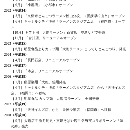
［ 9月］「小郡店」（小郡市）オープン
2002
〈平成14〉
［ 5月］「久留米とんこつラーメン松山分校」（愛媛県松山市）オープン
［ 6月］キャナルシティ博多「ラーメンスタジアム店」（福岡市）オープ
ン
［10月］ギフト用「大砲ラーメン」百貨店・空港などで発売
［11月］「合川店」リニューアルオープン
2003
〈平成15〉
［ 6月］明星食品よりカップ麺「大砲ラーメン こってりとんこつ味」発売
2004
〈平成16〉
［ 4月］「長門石店」リニューアルオープン
2005
〈平成17〉
［ 7月］「本店」リニューアルオープン
2006
〈平成18〉
［ 5月］藤原製麺「大砲」袋麺発売
［ 6月］キャナルシティ博多「ラーメンスタジアム店」から「天神イムズ
店」（福岡市）へ移転
［ 8月］明星食品 カップ麺「大砲 昔ラーメン」全国発売
2007
〈平成19〉
［ 9月］「天神イムズ店」から「天神今泉店」（福岡市）へ移転
2008
〈平成20〉
［ 9月］大砲店主 香月均史・支那そばや店主 佐野実コラボラーメン「味
の絆」発売