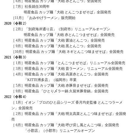
［ 6月］明星食品 カップ麺「大砲 赤とんこつ」全国発売
［ 7月］社長就任30周年
明星食品 カップ麺「大砲 とんこつまぜそば」全国発売
［11月］「おみやげラーメン」販売開始
2020
〈令和 2〉
［ 2月］「別府海岸通り店」（別府市）リニューアルオープン
明星食品 カップ麺「大砲 赤とんこつまぜそば」全国発売
［ 4月］明星食品 カップ麺「大砲 醤油とんこつ」全国発売
［ 9月］明星食品 カップ麺「大砲 黒とんこつ」全国発売
［10月］明星食品 カップ麺「大砲 ネギとんこつ味まぜそば」全国発売
2021
〈令和 3〉
［ 1月］明星食品 カップ麺「とんこつまぜそば」リニューアル全国発売
［ 3月］明星食品 カップ麺「大砲 昔ラーメン」リニューアル全国発売
［ 4月］明星食品 カップ麺「大砲 高菜赤とんこつ」全国発売
「KITTE博多店」（福岡市）卒業
［ 5月］明星食品 カップ麺「大砲 赤豚骨まぜそば」全国発売
［ 9月］明星食品 「ひとり〆ラー鍋 久留米豚骨鍋」全国発売
2022
〈令和 4〉
［ 1月］イオン「プロのひと品シリーズ 香月均史監修 とんこつラーメ
ン」全国発売
［ 2月］明星食品 カップ麺「大砲 明太高菜とんこつ味まぜそば」全国発
売
［ 6月］明星食品 カップ麺「大砲 呼び戻し風とんこつ味」全国発売
「小郡店」（小郡市）リニューアルオープン