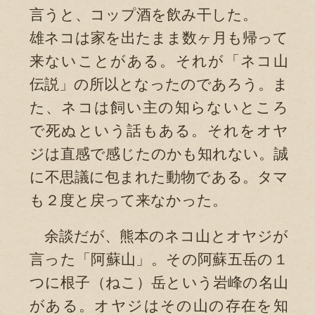
言うと、コップ酒を飲み干した。
雄ネコは家を出たまま数ヶ月も帰って
来ないことがある。それが「ネコ山
伝説」の所以となったのであろう。ま
た、ネコは飼い主の知らないところ
で死ぬという話もある。それをオヤ
ジは直感で感じたのかも知れない。誠
に不思議に包まれた動物である。タマ
も２度と戻って来なかった。
余談だが、熊本のネコ山とオヤジが
言った「阿蘇山」。その阿蘇五岳の１
つに根子（ねこ）岳という岩峰の名山
がある。オヤジはその山の存在を知