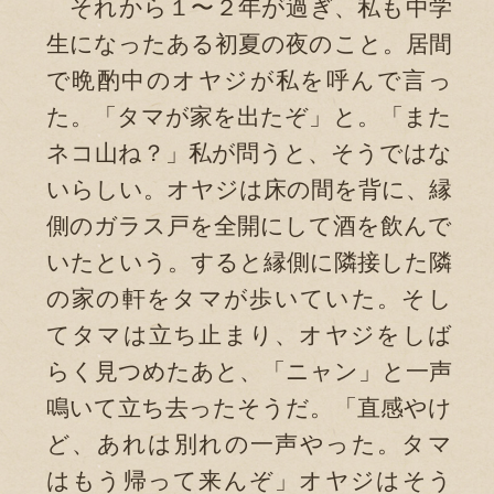
それから１〜２年が過ぎ、私も中学
生になったある初夏の夜のこと。居間
で晩酌中のオヤジが私を呼んで言っ
た。「タマが家を出たぞ」と。「また
ネコ山ね？」私が問うと、そうではな
いらしい。オヤジは床の間を背に、縁
側のガラス戸を全開にして酒を飲んで
いたという。すると縁側に隣接した隣
の家の軒をタマが歩いていた。そし
てタマは立ち止まり、オヤジをしば
らく見つめたあと、「ニャン」と一声
鳴いて立ち去ったそうだ。「直感やけ
ど、あれは別れの一声やった。タマ
はもう帰って来んぞ」オヤジはそう