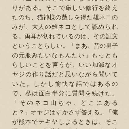
りがある。そこで厳しい修行を終え
たのち、猫神様の赦しを得た雄ネコの
みが、大人の雄ネコとして認められ
る。両耳が切れているのは、その証文
ということらしい。「まあ、昔の男子
の元服みたいなもんたい」もっとも
らしいことを言うが、いい加減なオ
ヤジの作り話だと思いながら聞いて
いた。しかし愉快な話ではあるの
で、私は面白半分に質問を続けた。
「そのネコ山ちゃ、どこにある
と？」オヤジはすかさず答える。「俺
が熊本でテキヤしよるときは、そこ