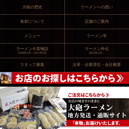
大砲の歴史
ラーメンへの想い
食材について
店舗のご案内
メニュー
ラーメン学
ラーメン今昔物語
ラーメン外伝
1999年3月～2011年9月
2013年5月～
スタッフ募集
沿革・企業理念・会社概要