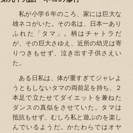
私が小学６年のころ、家には巨大な
雄ネコがいた。その名は、日本一あり
ふれた「タマ」。柄はチャトラだ
が、その巨大さゆえ、近所の幼児は寄
りつきもせず、泣き出す子供さえい
た。
ある日私は、体が重すぎてジャレよ
うともしないタマの両前足を持ち、２
本足で立たせてダイエットを兼ねた
ダンスの真似をさせていた。タマは
抵抗もせず、むしろ私と遊ぶのを楽し
んでいるようだ。かたわらではオヤ