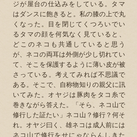
ジが屋台の仕込みをしている。タマ
はダンスに飽きると。私の膝の上で丸
くなった。目を閉じてくつろいでい
るタマの顔を何気なく見ていると、
どこのネコも共通していると思う
が、ネコの両耳は外側が少し切れてい
て、そこを保護するように薄い皮が被
さっている。考えてみれば不思議で
ある。そこで、自称物知りの親父に訊
いてみた。オヤジは豚肉をタコ糸で
巻きながら答えた。「そら、ネコ山で
修行した証たい」ネコ山？修行？何そ
れ。オヤジ曰く、雄ネコは成人前には
ネコ山で修行をせにゃならんしきた