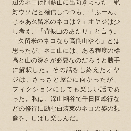
辺のネコは阿蘇山に出向きよった」絶
対ウソだと確信しつつも、「ふーん、
じゃあ久留米のネコは？」オヤジは少
し考え、「背振山のあたり」と言う。
「久留米のネコなら高良山やろ」とは
思ったが、ネコ山には、ある程度の標
高と山の深さが必要なのだろうと勝手
に解釈した。その話をし終えたオヤ
ジは、さっさと屋台に向かったが、
フィクションにしても楽しい話であ
った。私は、深山幽谷で千日回峰行な
どの修行に励む白装束のネコの姿の想
像を、しばし楽しんだ。