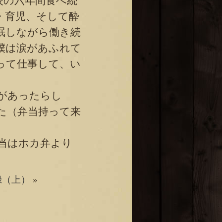
校の六年間食べ続
・育児、そして酔
眠しながら働き続
僕は涙があふれて
って仕事して、い
があったらし
た（弁当持って来
当はホカ弁より
。
録（上）
»