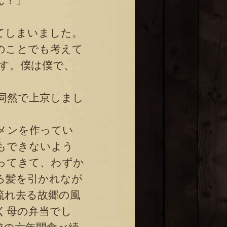
ん！」
てしまいました。
のことでも考えて
す。僕は僕で、
同然で上京しまし
メンを作ってい
もできないよう
ってきて、わずか
ろ髪を引かれなが
流れ去る故郷の風
く母の弁当でし