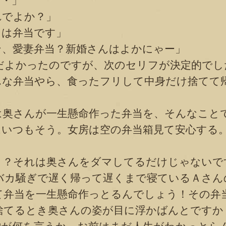
・」
でよか？」
は弁当です」
、愛妻弁当？新婚さんはよかにゃー」
よかったのですが、次のセリフが決定的でし
な弁当やら、食ったフリして中身だけ捨てて
。
奥さんが一生懸命作った弁当を、そんなこと
いつもそう。女房は空の弁当箱見て安心する
？それは奥さんをダマしてるだけじゃないで
バカ騒ぎで遅く帰って遅くまで寝ているＡさん
て弁当を一生懸命作っとるんでしょう！その弁
捨てるとき奥さんの姿が目に浮かばんとですか