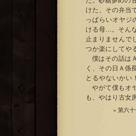
た。砂糖多めの
けた、その弁当
っぱらいオヤジ
ける母…。そん
止まりませんで
つか楽にしてや
僕はその話はＡ
く、その日Ａ係
とるやないかい
やがて僕もオヤ
も、やはり古女
«
第六十