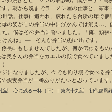
甘い卵焼きとピーマンの油炒め。僕が中学・高
です。朝から晩までラーメン屋の仕事と、家事
の世話。仕事に追われ、疲れたら台所の床で仮
な母の姿がこの弁当の中に浮かんでは消え…、
した。僕はその弁当に誓いました。「俺、頑張
るけんね」 ― そんな弁当の想い出です。
係長にもしませんでしたが、何か伝わるもの
長は奥さんの弁当をカエルの顔で食べていまし
！）
ジになりましたが、今でも釣り場で食べる弁
房の愛妻弁当が一番ありがたいと思っています
七話 心に残る一杯（下）
||
第六十九話 初代熱風