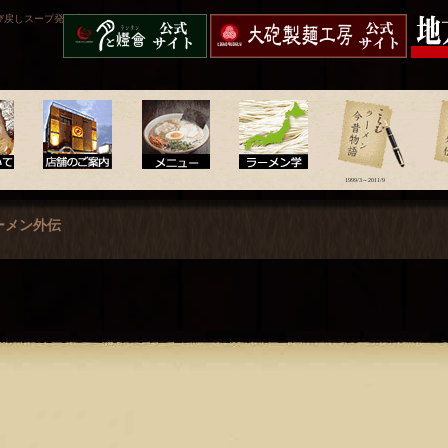
び戻しスープ発祥店。
呼び戻しチャンポン“月と
大砲製麺工房
久留米
燈會ランタン”
配送】
1999/3～2011/9
店舗のご案内
メニュー
ラーメン学
ラーメン今昔物語
ラー
ーメン外伝