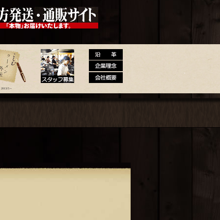
 大砲ラーメン公式通販サイト【全国
2013/5～
メン外伝
スタッフ募集
沿革