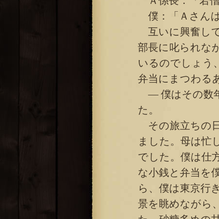
Ａ係長：「若僧
僕：「Ａさんは
互いに興奮して
部長に叱られな
いるのでしょう
弁当にまつわる
― 僕はその数
た。
その旅立ちの日
ました。母は忙
でした。僕は仕
な小銭と弁当を
ら、僕は東京行
景を眺めながら