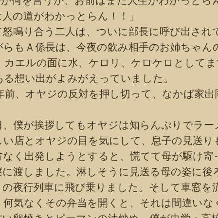
が何を言うか、お前はまだ人生がわかっとら
人の道がわかっとらん！！」
怒鳴り合う二人は、ついに部長に呼び出され
がらもＡ係長は、今夜の飲み相手のお姉ちゃん
、カエルの面に水、ケロリ、ケロケロとしてま
ある想い出がよみがえっていました。
年前、オヤジの反対を押し切って、なかば家出
、僕が挨拶してもオヤジは知らんぷりでラー
しい店とオヤジの目を気にして、息子の見送り
方なく出発しようとすると、慌てて母が駆け寄
僕に渡しました。淋しそうに見送る母の姿に後
きの夜行列車に飛び乗りました。そして車窓を
、何気なくその弁当を開くと、それは間違いな