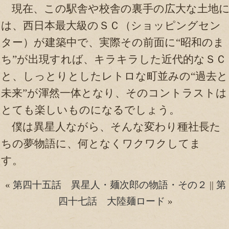
現在、この駅舎や校舎の裏手の広大な土地
は、西日本最大級のＳＣ（ショッピングセン
ター）が建築中で、実際その前面に“昭和のま
ち”が出現すれば、キラキラした近代的なＳＣ
と、しっとりとしたレトロな町並みの“過去と
未来”が渾然一体となり、そのコントラストは
とても楽しいものになるでしょう。
僕は異星人ながら、そんな変わり種社長た
ちの夢物語に、何となくワクワクしてま
す。
«
第四十五話 異星人・麺次郎の物語・その２
||
第
四十七話 大陸麺ロード
»