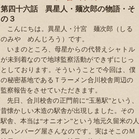
第四十六話 異星人・麺次郎の物語・そ
の３
こんにちは。異星人・汁宮 麺次郎（しる
のみや めんじろう）です。
いまのところ、母星からの代替えシャトル
が未到着なので地球監察活動ができずにじっ
としております。そういうことで今回は、僕
の秘密基地であるＴラーメン合川校舎周辺の
監察報告をさせていただきます。
先日、合川校舎の正門前に“玉葱駅”という、
昔懐かしい木造の駅舎が出現しました。その
駅舎、本当は“オニオン”という地元久留米の
気ハンバーグ屋さんなのです。実はそこのＭ