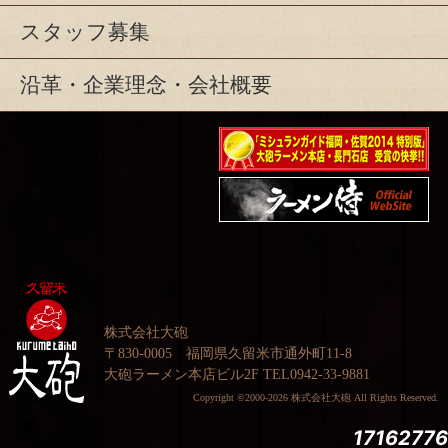
スタッフ募集
沿革・企業理念・会社概要
ミシュランガイド福岡・
佐賀2014特別版大砲ラー
映画『ラーメン侍』オフ
メン2店舗受賞
ィシャルHP
株式会社大砲
〒830-0005 福岡県久留米市通外町11-8
大砲ラーメン本店ビル2F TEL0942-33-9881
Copyright ©2000-2026 株式会社大砲 All Rights Reserved.
17162776