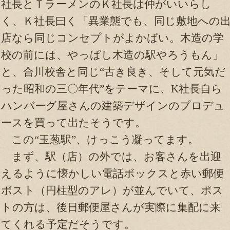
社長とＴラーメンのＫ社長は仲がいいらし
く、Ｋ社長曰く「異業態でも、同じ敷地への
店なら同じコンセプトがよかばい。木造の学
校の前には、やっぱし木造の駅やろうもん」
と、合川校舎と同じ“古き良き、そして元気だ
った昭和の三〇年代”をテーマに、K社長自ら
ハンバーグ屋さんの建築デザインのプロデュ
ースを買って出たそうです。
この“玉葱駅”、けっこう凝ってます。
まず、駅（店）の外では、お客さんを出迎
えるように懐かしい電話ボックスと赤い郵便
ポスト（円柱型のアレ）が並んでいて、ポス
トの方は、後日郵便屋さんが実際に集配に来
てくれる予定だそうです。