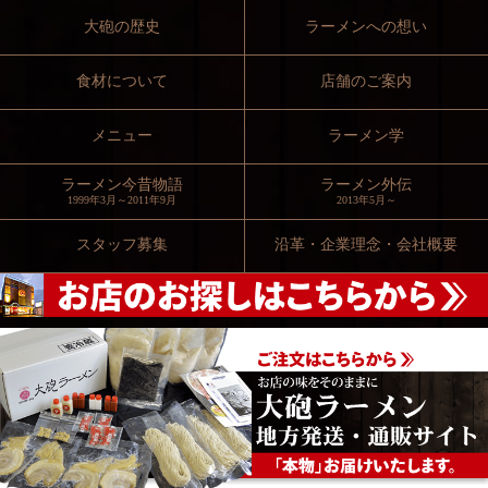
大砲の歴史
ラーメンへの想い
食材について
店舗のご案内
メニュー
ラーメン学
ラーメン今昔物語
ラーメン外伝
1999年3月～2011年9月
2013年5月～
スタッフ募集
沿革・企業理念・会社概要