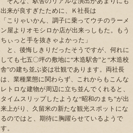
そんな、駅舎のリアルな演出があまりにも
出来が良すぎたために、Ｋ社長は
「こりゃいかん、調子に乗ってウチのラーメ
ン屋よりオモシロか店が出来っしもた。もう
ちぃっと手を抜きゃよかった」
と、後悔しきりだったそうですが、何れに
しても七五〇坪の敷地に“木造駅舎”と“木造校
舎”の建ち並ぶ姿は壮観であります。両社長
は、業種業態に関わらず、これからもこんな
レトロな建物が周辺に立ち並んでくれると、
タイムスリップしたような“昭和のまち”が出
来上がり、久留米の新たな観光スポットにな
るのではと、期待に胸躍らせているようで
す。