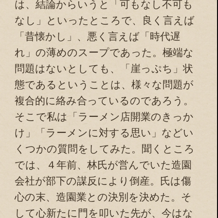
は、結論からいうと「可もなし不可も
なし」といったところで、良く言えば
「昔懐かし」、悪く言えば「時代遅
れ」の薄めのスープであった。極端な
問題はないとしても、「崖っぷち」状
態であるということは、様々な問題が
複合的に絡み合っているのであろう。
そこで私は「ラーメン店開業のきっか
け」「ラーメンに対する思い」などい
くつかの質問をしてみた。聞くところ
では、４年前、林氏が営んでいた造園
会社が部下の謀反により倒産。氏は傷
心の末、造園業との決別を決めた。そ
して心新たに門を叩いた先が、今はな