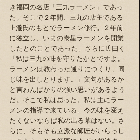
き福岡の名店「三九ラーメン」であっ
た。そこで２年間、三九の店主である
上瀧氏のもとでラーメン修行。２年前
に独立し、いまの泰星ラーメンを開業
したとのことであった。さらに氏曰く
「私は三九の味を守りたかとですよ。
ラーメンは教わった通りにつくり、同
じ味を出しとります。」文句があるか
と言わんばかりの強い思いがあるよう
だ。そこで私は思った。私は主にラー
メンの指導で来ている。今の味を変え
たくないならば私の出る幕はない。さ
らに、そもそも立派な師匠がいらっし