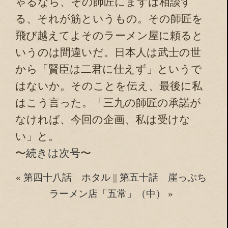
ゃるなら、その師匠にまずは相談す
る、それが筋というもの。その師匠を
飛び越えてよそのラーメン屋に頼ると
いうのは間違いだ。日本人は武士の世
から「賢臣は二君に仕えず」というで
はないか。そのことを伝え、最後に私
はこう言った。「三九の師匠の承諾が
なければ、今回の企画、私は受けな
い」と。
〜
続きは次号
〜
«
第四十八話 ホタル
||
第五十話 崖っぷち
ラーメン店「五常」（中）
»