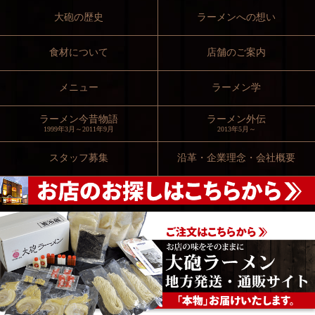
大砲の歴史
ラーメンへの想い
食材について
店舗のご案内
メニュー
ラーメン学
ラーメン今昔物語
ラーメン外伝
1999年3月～2011年9月
2013年5月～
スタッフ募集
沿革・企業理念・会社概要