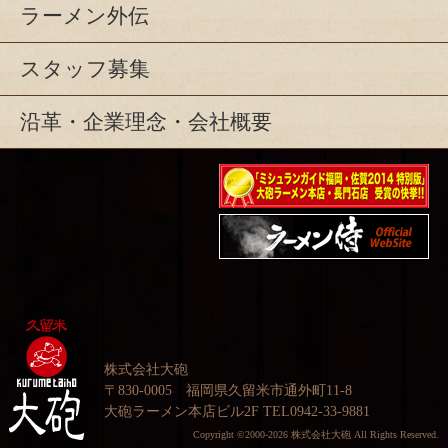
ラーメン外伝
スタッフ募集
沿革・企業理念・会社概要
ミシュランガイド福岡・
佐賀2014特別版大砲ラー
映画『ラーメン侍』オフ
メン2店舗受賞
ィシャルHP
株式会社大砲
〒830-0005 福岡県久留米市通外町11-8
大砲ラーメン本店ビル2F TEL0942-33-9881
Copyright ©2000-2026 株式会社大砲 All Rights Reserved.