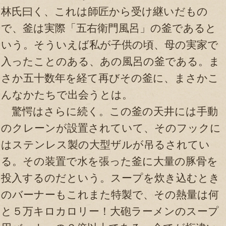
林氏曰く、これは師匠から受け継いだもの
で、釜は実際「五右衛門風呂」の釜であると
いう。そういえば私が子供の頃、母の実家で
入ったことのある、あの風呂の釜である。ま
さか五十数年を経て再びその釜に、まさかこ
んなかたちで出会うとは。
驚愕はさらに続く。この釜の天井には手動
のクレーンが設置されていて、そのフックに
はステンレス製の大型ザルが吊るされてい
る。その装置で水を張った釜に大量の豚骨を
投入するのだという。スープを炊き込むとき
のバーナーもこれまた特製で、その熱量は何
と５万キロカロリー！大砲ラーメンのスープ