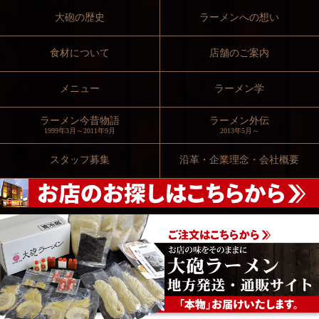
大砲の歴史
ラーメンへの想い
食材について
店舗のご案内
メニュー
ラーメン学
ラーメン今昔物語
ラーメン外伝
1999年3月～2011年9月
2013年5月～
スタッフ募集
沿革・企業理念・会社概要