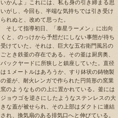
いかんよ」これには、私も身の引き締まる思
いがし、今回も、半端な気持ちでは引き受け
られぬと、改めて思った。
そして指導初日、「泰星ラーメン」に出向
くと、のっけから予想だにしない事態が待ち
受けていた。それは、巨大な五右衛門風呂の
ごとき鉄釜の存在である。その釜は厨房奥、
バックヤードに所狭しと鎮座していた。直径
は１メートルはあろうか、すり鉢状の鋳物製
の釜が、耐火レンガで作られた円筒形の窯業
窯のようなものの上に置かれている。釜には
ジョウゴを逆さにしたようなステンレスの大
きな蓋が被せられ、その上部はダクトに連結
され、換気扇のある排気口へと伸びている。