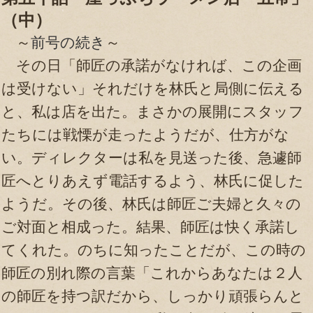
（中）
～
前号の続き
～
その日「師匠の承諾がなければ、この企画
は受けない」それだけを林氏と局側に伝える
と、私は店を出た。まさかの展開にスタッフ
たちには戦慄が走ったようだが、仕方がな
い。ディレクターは私を見送った後、急遽師
匠へとりあえず電話するよう、林氏に促した
ようだ。その後、林氏は師匠ご夫婦と久々の
ご対面と相成った。結果、師匠は快く承諾し
てくれた。のちに知ったことだが、この時の
師匠の別れ際の言葉「これからあなたは２人
の師匠を持つ訳だから、しっかり頑張らんと