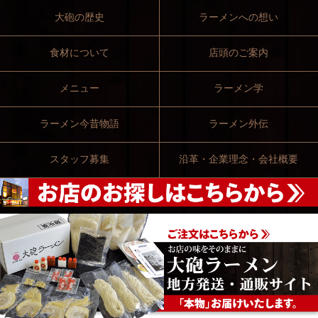
大砲の歴史
ラーメンへの想い
食材について
店頭のご案内
メニュー
ラーメン学
ラーメン今昔物語
ラーメン外伝
スタッフ募集
沿革・企業理念・会社概要