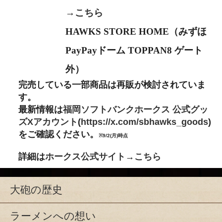
→
こちら
HAWKS STORE HOME（みずほ
PayPayドーム TOPPAN8 ゲート
外）
完売している一部商品は再販が検討されていま
す。
最新情報は
福岡ソフトバンクホークス 公式グッ
ズXアカウント
(
https://x.com/sbhawks_goods
)
をご確認ください。
※9/2(月)時点
詳細は
ホークス公式サイト
→
こちら
大砲の歴史
ラーメンへの想い