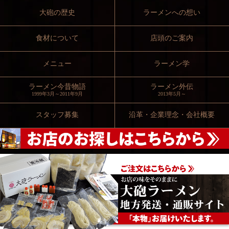
大砲の歴史
ラーメンへの想い
食材について
店頭のご案内
メニュー
ラーメン学
ラーメン今昔物語
ラーメン外伝
1999年3月～2011年9月
2013年5月～
スタッフ募集
沿革・企業理念・会社概要