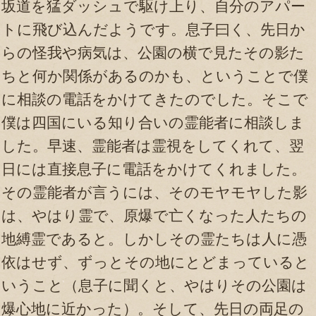
坂道を猛ダッシュで駆け上り、自分のアパー
トに飛び込んだようです。息子曰く、先日か
らの怪我や病気は、公園の横で見たその影た
ちと何か関係があるのかも、ということで僕
に相談の電話をかけてきたのでした。そこで
僕は四国にいる知り合いの霊能者に相談しま
した。早速、霊能者は霊視をしてくれて、翌
日には直接息子に電話をかけてくれました。
その霊能者が言うには、そのモヤモヤした影
は、やはり霊で、原爆で亡くなった人たちの
地縛霊であると。しかしその霊たちは人に憑
依はせず、ずっとその地にとどまっていると
いうこと（息子に聞くと、やはりその公園は
爆心地に近かった）。そして、先日の両足の