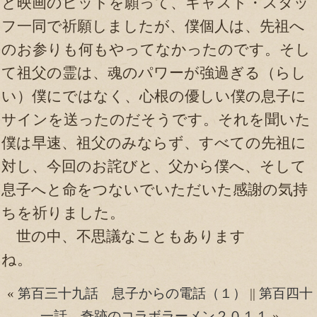
と映画のヒットを願って、キャスト・スタッ
フ一同で祈願しましたが、僕個人は、先祖へ
のお参りも何もやってなかったのです。そし
て祖父の霊は、魂のパワーが強過ぎる（らし
い）僕にではなく、心根の優しい僕の息子に
サインを送ったのだそうです。それを聞いた
僕は早速、祖父のみならず、すべての先祖に
対し、今回のお詫びと、父から僕へ、そして
息子へと命をつないでいただいた感謝の気持
ちを祈りました。
世の中、不思議なこともあります
ね。
«
第百三十九話 息子からの電話（１）
||
第百四十
一話 奇跡のコラボラーメン２０１１
»