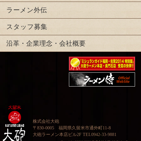
ラーメン外伝
スタッフ募集
沿革・企業理念・会社概要
ミシュランガイド福岡・
佐賀2014特別版大砲ラー
映画『ラーメン侍』オフ
メン2店舗受賞
ィシャルHP
株式会社大砲
〒830-0005 福岡県久留米市通外町11-8
大砲ラーメン本店ビル2F TEL0942-33-9881