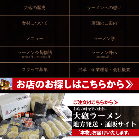
大砲の歴史
ラーメンへの想い
食材について
店舗のご案内
メニュー
ラーメン学
ラーメン今昔物語
ラーメン外伝
1999年3月～2011年9月
2013年5月～
スタッフ募集
沿革・企業理念・会社概要