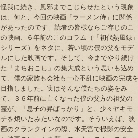
怪我に続き、風邪までこじらせたという現象
は、何と、今回の映画「ラーメン侍」に関係
があったのです。読者の皆様ならご存じのこ
の映画、６年前のこのコラム（「初代熱風録
シリーズ）をネタに、若い頃の僕の父をモデ
ルにした映画です。そして、今までやり続け
た「まちおこし」の集大成という思いも込め
て、僕の家族も会社も一心不乱に映画の完成
目指しました。実はそんな僕たちの姿をみ
て、３６年前に亡くなった僕の父方の祖父の
霊が、「息子の昇ばっかり」と、少々ヤキモ
チを焼いたみたいなのです。そういえば、映
画のクランクインの際、水天宮で撮影の安全