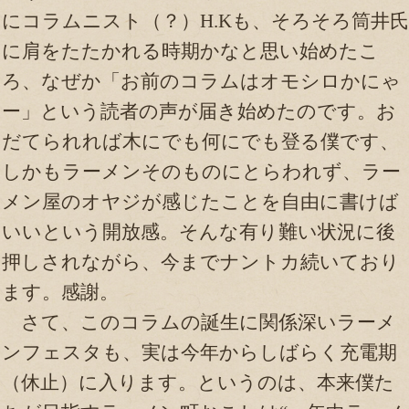
にコラムニスト（？）H.Kも、そろそろ筒井氏
に肩をたたかれる時期かなと思い始めたこ
ろ、なぜか「お前のコラムはオモシロかにゃ
ー」という読者の声が届き始めたのです。お
だてられれば木にでも何にでも登る僕です、
しかもラーメンそのものにとらわれず、ラー
メン屋のオヤジが感じたことを自由に書けば
いいという開放感。そんな有り難い状況に後
押しされながら、今までナントカ続いており
ます。感謝。
さて、このコラムの誕生に関係深いラーメ
ンフェスタも、実は今年からしばらく充電期
（休止）に入ります。というのは、本来僕た