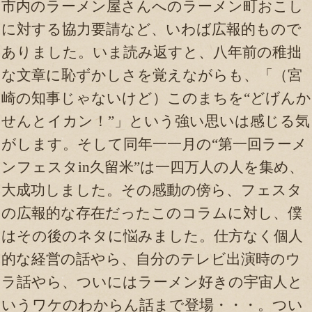
市内のラーメン屋さんへのラーメン町おこし
に対する協力要請など、いわば広報的もので
ありました。いま読み返すと、八年前の稚拙
な文章に恥ずかしさを覚えながらも、「（宮
崎の知事じゃないけど）このまちを“どげんか
せんとイカン！”」という強い思いは感じる気
がします。そして同年一一月の“第一回ラーメ
ンフェスタin久留米”は一四万人の人を集め、
大成功しました。その感動の傍ら、フェスタ
の広報的な存在だったこのコラムに対し、僕
はその後のネタに悩みました。仕方なく個人
的な経営の話やら、自分のテレビ出演時のウ
ラ話やら、ついにはラーメン好きの宇宙人と
いうワケのわからん話まで登場・・・。つい