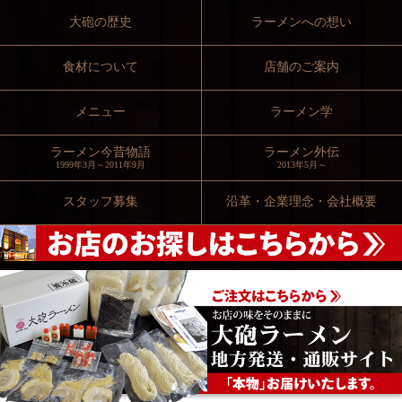
大砲の歴史
ラーメンへの想い
食材について
店舗のご案内
メニュー
ラーメン学
ラーメン今昔物語
ラーメン外伝
1999年3月～2011年9月
2013年5月～
スタッフ募集
沿革・企業理念・会社概要