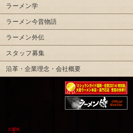
ラーメン学
ラーメン今昔物語
ラーメン外伝
スタッフ募集
沿革・企業理念・会社概要
ミシュランガイド福岡・
佐賀2014特別版大砲ラー
映画『ラーメン侍』オフ
メン2店舗受賞
ィシャルHP