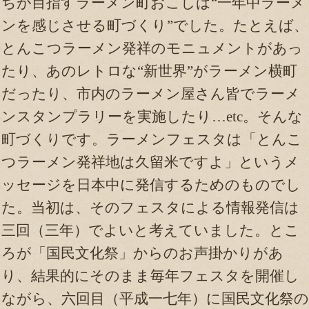
ちが目指すラーメン町おこしは“一年中ラーメ
ンを感じさせる町づくり”でした。たとえば、
とんこつラーメン発祥のモニュメントがあっ
たり、あのレトロな“新世界”がラーメン横町
だったり、市内のラーメン屋さん皆でラーメ
ンスタンプラリーを実施したり…etc。そんな
町づくりです。ラーメンフェスタは「とんこ
つラーメン発祥地は久留米ですよ」というメ
ッセージを日本中に発信するためのものでし
た。当初は、そのフェスタによる情報発信は
三回（三年）でよいと考えていました。とこ
ろが「国民文化祭」からのお声掛かりがあ
り、結果的にそのまま毎年フェスタを開催し
ながら、六回目（平成一七年）に国民文化祭の