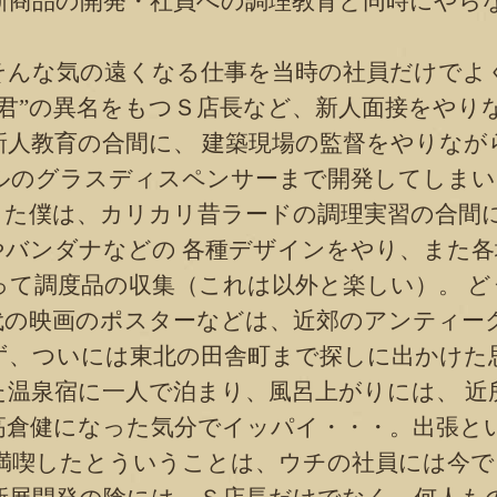
新商品の開発・社員への調理教育と同時にやら
んな気の遠くなる仕事を当時の社員だけでよ
ツ君”の異名をもつＳ店長など、新人面接をやり
新人教育の合間に、 建築現場の監督をやりなが
ルのグラスディスペンサーまで開発してしまい
した僕は、カリカリ昔ラードの調理実習の合間
やバンダナなどの 各種デザインをやり、また
って調度品の収集（これは以外と楽しい）。 ど
代の映画のポスターなどは、近郊のアンティー
ず、ついには東北の田舎町まで探しに出かけた
た温泉宿に一人で泊まり、風呂上がりには、 近
高倉健になった気分でイッパイ・・・。出張と
 満喫したとういうことは、ウチの社員には今で