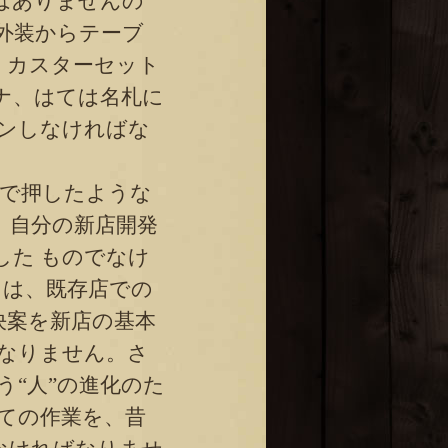
はありませんの
外装からテーブ
・カスターセット
ナ、はては名札に
ンしなければな
で押したような
、自分の新店開発
した ものでなけ
とは、既存店での
決案を新店の基本
ばなりません。さ
う“人”の進化のた
ての作業を、昔