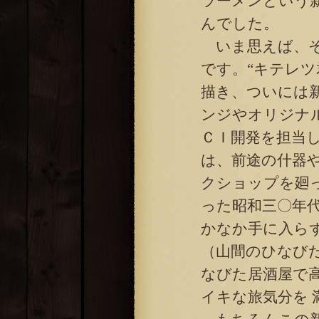
ラーメンという
んでした。
いま思えば、そ
です。“キテレ
描き、ついには
ンジやオリジナ
ＣＩ開発を担当
は、前途の什器
クショップを廻
った昭和三〇年
かなか手に入ら
（山間のひなび
なびた居酒屋で
イキな旅気分を