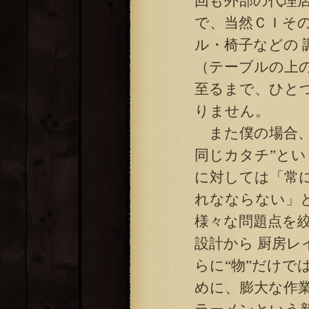
回も外部の代理
で、当然ＣＩそ
ル・椅子などの
（テーブルの上
至るまで、ひと
りません。
また僕の場合、
同じカタチ”と
に対しては「常
れなならない」
様々な問題点を
設計から 厨房
らに“物”だけで
めに、膨大な作