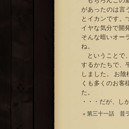
もちろんこの新
があったのは言
とイカンです。
イヤな気分で開
そんな暗いオー
ね。
ということで、
するかたちで、
しました。 お
くも多くのお客
た。
・・・だが、し
«
第三十一話 昔