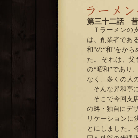
第三十二話 
Ｔラーメンの支
は、創業者である
和”の“和”をか
た。 それは、父
の“昭和”であり
なく、多くの人
そんな昇和亭に
そこで今回支店とし
の略・独自にデ
リケーションに
とにしました。