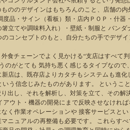
店やコンサルタント会社へ依頼するという発想
のもののデザインはもちろんのこと、店舗の内
 調度品・サイン（看板）類・店内ＰＯＰ・什器
の箸立てや調味料入れ）・壁紙・制服と バンダ
つのコンセプトのもと、自分たちの手でデザイ
外食チェーンでよく見かける“支店はすべて判
いうのがとても 気持ち悪く感じるタイプなので
に新店は、既存店よりカタチもシステムも進化
という信念じみたものがあります。 というこ
絞り出し、それを解析し、対策を立て、その解
レイアウト・機器の開発にまで反映させなけれ
はなく作業オペレーションや 接客サービスとい
業マニュアルの再整備も必要です。 これらすべ