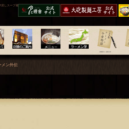
び戻しスープ発祥店。
呼び戻しチャンポン“月と
大砲製麺工房
久留米
燈會ランタン”
配送】
1999/3～2011/9
店舗のご案内
メニュー
ラーメン学
ラーメン今昔物語
ラー
ーメン外伝