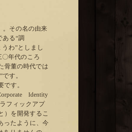
」。その名の由来
である“調
ょうわ”としまし
三〇年代のころ
った骨董の時代では
”です。
要です。
e Identity
グラフィックアプ
と）を開発するこ
あったように、今