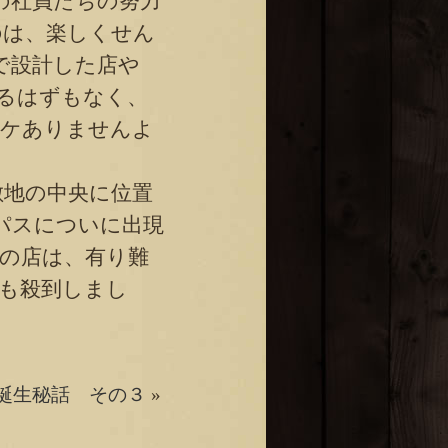
の社員たちの努力
のは、楽しくせん
で設計した店や
るはずもなく、
ワケありませんよ
地の中央に位置
パスについに出現
トの店は、有り難
材も殺到しまし
誕生秘話 その３
»