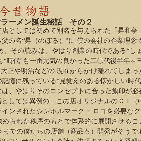
昔ラーメン誕生秘話 その２
店としては初めて別名を与えられた「昇和亭
父の名“昇（のぼる）”に 僕の会社の企業理念
らめ、その読みは、やはり創業の時代である“し
も“時代”も一番元気の良かった二〇代後半年～
、大正や明治などの 現在からかけ離れてしま
の記憶に残っている“見覚えのある懐かしい時代
は、やはりそのコンセプトに合った旗印が必
ては異例の、この店オリジナルのＣＩ（Corporat
ザインされたシンボルマーク・ ロゴを必要な
決められた秩序のもとで体系的に展開させるこ
今までの僕たちの店舗（商品も）開発がそうで