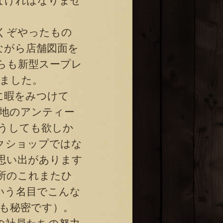
なければなりませ
くぞやったもの
ながら店舗図面を
らも新型スープレ
ました。
に暇をみつけて
各地のアンティー
うしても欲しか
クショップではな
思い出があります
所のこれまたひ
いう名目でこんな
も秘密です）。