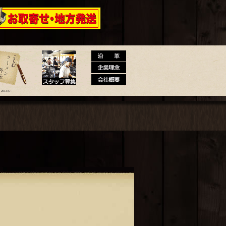
 大砲ラーメン公式通販サイト【全国
2013/5～
メン外伝
スタッフ募集
沿革