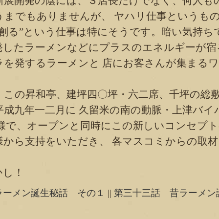
展開発の陰には、Ｓ店長だけでなく、何人も
うまでもありませんが、 ヤハリ仕事というも
“創る”という仕事は特にそうです。暗い気持ち
発したラーメンなどにプラスのエネルギーが宿
ラを発するラーメンと 店にお客さんが集まる
この昇和亭、建坪四〇坪・六二席、千坪の総敷
平成九年一二月に 久留米の南の動脈・上津バイ
陰様で、オープンと同時にこの新しいコンセプ
様から支持をいただき、 各マスコミからの取
かし！
ラーメン誕生秘話 その１
||
第三十三話 昔ラーメン