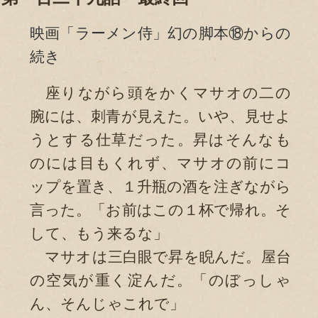
映画「ラーメン侍」幻の脚本⑱からの
続き
座りながら頭をかくマサオの二の
腕には、刺青が見えた。いや、見せよ
うとする仕草だった。昇はそんなも
のには目もくれず、マサオの前にコ
ップを置き、１升瓶の酒を注ぎながら
言った。「お前はこの１杯で帰れ。そ
して、もう来るな」
マサオは三白眼で昇を睨んだ。屋台
の空気が重く淀んだ。「のぼっしゃ
ん、そんじゃこれで」