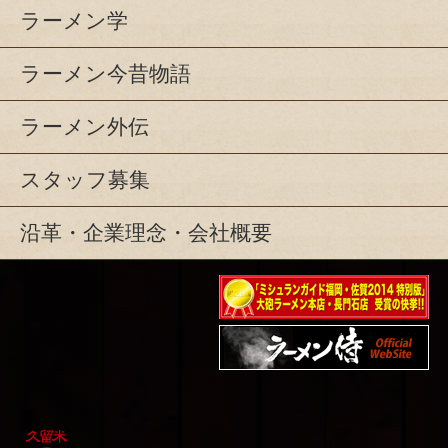
ラーメン学
ラーメン今昔物語
ラーメン外伝
スタッフ募集
沿革・企業理念・会社概要
ミシュランガイド福岡・
佐賀2014特別版大砲ラー
映画『ラーメン侍』オフ
メン2店舗受賞
ィシャルHP