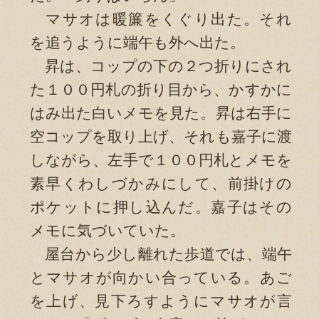
マサオは暖簾をくぐり出た。それ
を追うように端午も外へ出た。
昇は、コップの下の２つ折りにされ
た１００円札の折り目から、かすかに
はみ出た白いメモを見た。昇は右手に
空コップを取り上げ、それも嘉子に渡
しながら、左手で１００円札とメモを
素早くわしづかみにして、前掛けの
ポケットに押し込んだ。嘉子はその
メモに気づいていた。
屋台から少し離れた歩道では、端午
とマサオが向かい合っている。あご
を上げ、見下ろすようにマサオが言