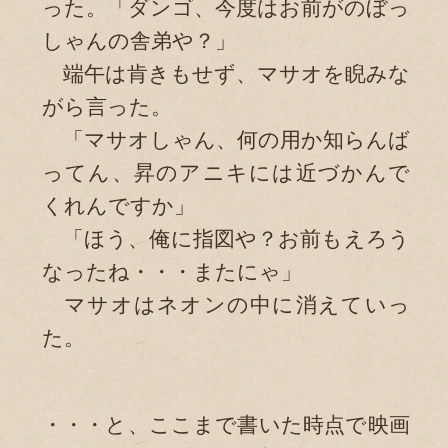
った。「ダンゴ、今度はお前がのぼっ
しゃんの舎弟や？」
端午は肯きもせず、マサオを睨みな
がら言った。
「マサオしゃん、何の用か知らんば
ってん、昇のアニキには近づかんで
くれんですか」
「ほう、俺に指図や？お前もえろう
なったね・・・またにゃ」
マサオはネオンの中に消えていっ
た。
・・・と、ここまで書いた時点で映画