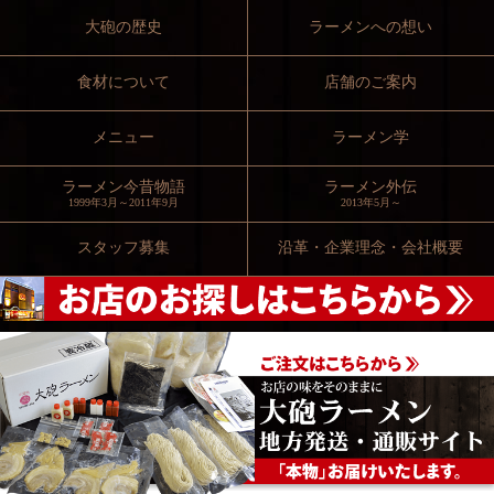
大砲の歴史
ラーメンへの想い
食材について
店舗のご案内
メニュー
ラーメン学
ラーメン今昔物語
ラーメン外伝
1999年3月～2011年9月
2013年5月～
スタッフ募集
沿革・企業理念・会社概要