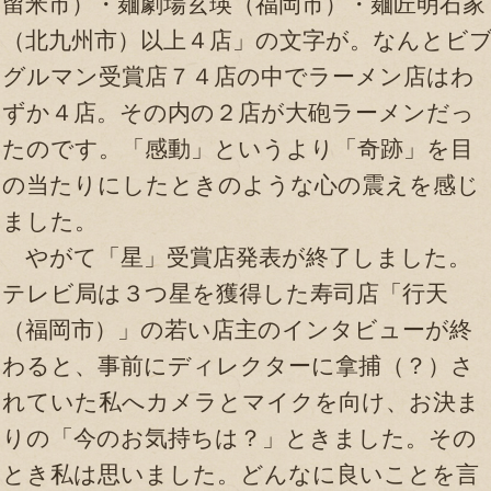
留米市）・麺劇場玄瑛（福岡市）・麺匠明石家
（北九州市）以上４店」の文字が。なんとビ
グルマン受賞店７４店の中でラーメン店はわ
ずか４店。その内の２店が大砲ラーメンだっ
たのです。「感動」というより「奇跡」を目
の当たりにしたときのような心の震えを感じ
ました。
やがて「星」受賞店発表が終了しました。
テレビ局は３つ星を獲得した寿司店「行天
（福岡市）」の若い店主のインタビューが終
わると、事前にディレクターに拿捕（？）さ
れていた私へカメラとマイクを向け、お決ま
りの「今のお気持ちは？」ときました。その
とき私は思いました。どんなに良いことを言