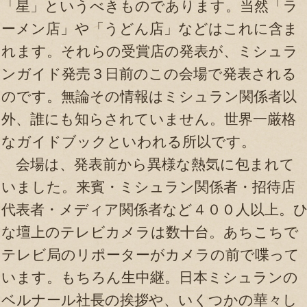
「星」というべきものであります。当然「ラ
ーメン店」や「うどん店」などはこれに含ま
れます。それらの受賞店の発表が、ミシュラ
ンガイド発売３日前のこの会場で発表される
のです。無論その情報はミシュラン関係者以
外、誰にも知らされていません。世界一厳格
なガイドブックといわれる所以です。
会場は、発表前から異様な熱気に包まれて
いました。来賓・ミシュラン関係者・招待店
代表者・メディア関係者など４００人以上。
な壇上のテレビカメラは数十台。あちこちで
テレビ局のリポーターがカメラの前で喋って
います。もちろん生中継。日本ミシュランの
ベルナール社長の挨拶や、いくつかの華々し