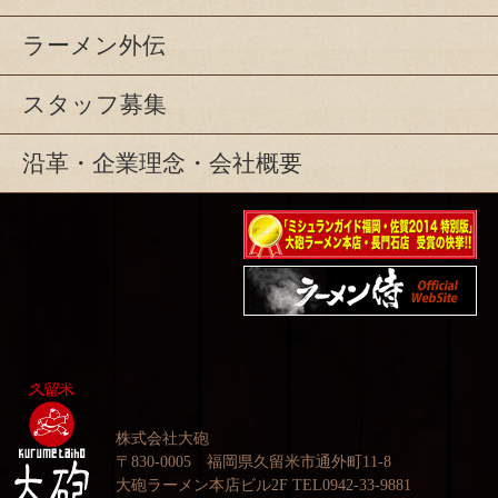
ラーメン外伝
スタッフ募集
沿革・企業理念・会社概要
ミシュランガイド福岡・
佐賀2014特別版大砲ラー
映画『ラーメン侍』オフ
メン2店舗受賞
ィシャルHP
株式会社大砲
〒830-0005 福岡県久留米市通外町11-8
大砲ラーメン本店ビル2F TEL0942-33-9881