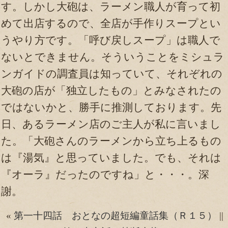
す。しかし大砲は、ラーメン職人が育って初
めて出店するので、全店が手作りスープとい
うやり方です。「呼び戻しスープ」は職人で
ないとできません。そういうことをミシュラ
ンガイドの調査員は知っていて、それぞれの
大砲の店が「独立したもの」とみなされたの
ではないかと、勝手に推測しております。先
日、あるラーメン店のご主人が私に言いまし
た。「大砲さんのラーメンから立ち上るもの
は『湯気』と思っていました。でも、それは
『オーラ』だったのですね」と・・・。深
謝。
«
第一十四話 おとなの超短編童話集（Ｒ１５）
||