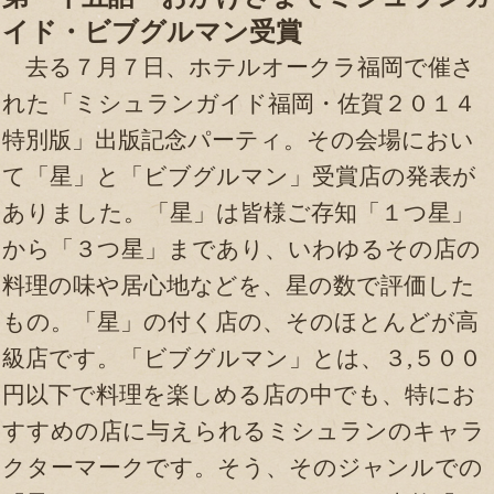
イド・ビブグルマン受賞
去る７月７日、ホテルオークラ福岡で催さ
れた「ミシュランガイド福岡・佐賀２０１４
特別版」出版記念パーティ。その会場におい
て「星」と「ビブグルマン」受賞店の発表が
ありました。「星」は皆様ご存知「１つ星」
から「３つ星」まであり、いわゆるその店の
料理の味や居心地などを、星の数で評価した
もの。「星」の付く店の、そのほとんどが高
級店です。「ビブグルマン」とは、３,５００
円以下で料理を楽しめる店の中でも、特にお
すすめの店に与えられるミシュランのキャラ
クターマークです。そう、そのジャンルでの