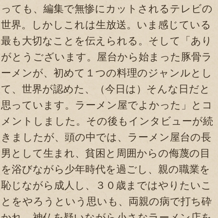
っても、編集で無惨にカットされるテレビの
世界。しかしこれは生放送。いま感じている
最も大切なことを伝えられる。そして「あり
がとうございます。屋台から始まった豚骨ラ
ーメンが、初めて１つの料理のジャンルとし
て、世界が認めた、（今日は）そんな日だと
思っています。ラーメン屋でよかった」とコ
メントしました。その後もインタビューが続
きましたが、頭の中では、ラーメン屋台の長
男として生まれ、貧困と周囲からの侮蔑の目
を浴びながら少年時代を過ごし、親の職業を
恥じながら成人し、３０歳まではやりたいこ
とをやろうという思いも、両親の病で打ち砕
かれ、神仏を疑いながら小さなラーメン店を