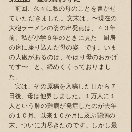
前回、久々に私の母のことを書かせ
ていただきました。文末は、〜現在の
大砲ラーメンの姿の出発点は、４３年
前、私が小学６年のときに見た「厨房
の床に座り込んだ母の姿」です。いま
の大砲があるのは、やはり母のおかげ
です〜 と、締めくくっておりまし
た。
実は、その原稿を入稿した日から７
日後、母は他界しました。１万人に１
人という肺の難病が発症したのが去年
の１０月。以来１０か月に及ぶ闘病の
末、ついに力尽きたのです。しかし最