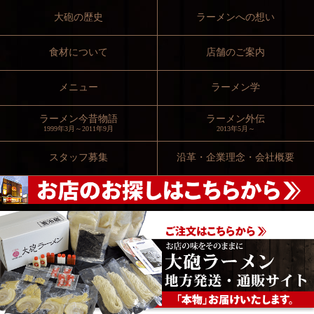
大砲の歴史
ラーメンへの想い
食材について
店舗のご案内
メニュー
ラーメン学
ラーメン今昔物語
ラーメン外伝
1999年3月～2011年9月
2013年5月～
スタッフ募集
沿革・企業理念・会社概要