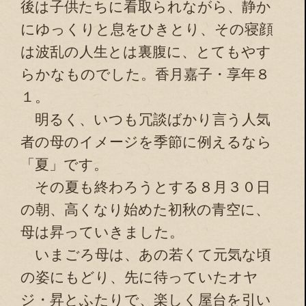
後は子供たちに看取られながら、静か
にゆっくりと息をひきとり、その寝顔
は波乱の人生とは裏腹に、とてもやす
らかなものでした。香月嘉子・享年８
１。
明るく、いつも冗談ばかり言う人気
者の母のイメージを季節に例えるなら
「夏」です。
その夏も終わろうとする８月３０日
の朝、高くなり始めた初秋の青空に、
母は昇っていきました。
いまごろ母は、あの若くて元気な頃
の姿にもどり、先に待っていたオヤ
ジ・昇とふたりで、楽しく屋台を引い