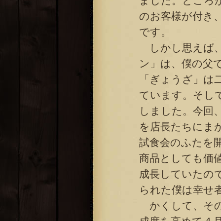
ました。ところ
のお客様が付き
です。
しかし思えば、
ン」は、僕の父
「ぎょうざ」は
ています。そし
しました。今回
を店長たちにま
試食会のふたを
商品としても価
成長していたの
られた僕は幸せ
かくして、その