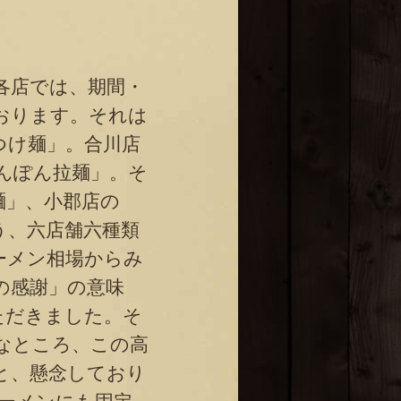
各店では、期間・
おります。それは
つけ麺」。合川店
んぽん拉麺」。そ
麺」、小郡店の
う、六店舗六種類
ーメン相場からみ
の感謝」の意味
ただきました。そ
なところ、この高
と、懸念しており