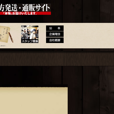
 大砲ラーメン公式通販サイト【全国
2013/5～
メン外伝
スタッフ募集
沿革