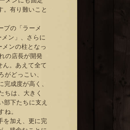
ーメンにも固定
す。有り難いこと
ープの「ラーメ
ーメン」、さらに
ーメンの柱となっ
れの店長が開発
せん。あえて全て
ろがどっこい、
に完成度が高く、
たちは、大きく
い部下たちに支え
すね。
手を加え、更に完