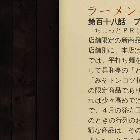
第百十八話 
ちょっとＰＲじ
店舗限定の新商
店舗別に、本店
では、平打ち麺
して昇和亭の「
「みそトンコツ
の限定商品であ
れば少々高めで
で、４月の発売
のときの行列の
額な商品は、そ