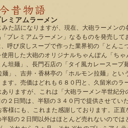
プレミアムラーメン
みた話になりますが、現在、大砲ラーメンの
品「プレミアムラーメン」なるものを発売して
は、呼び戻しスープで作った業界初の「とんこ
を使用した大砲のオリジナルちゃんぽん「ちゃ
とん坦麺」、長門石店の「タイ風カレースープ
拉麺」、吉井・香林亭の「ホルモン拉麺」とい
ります。売価はどれも６８０円と、久留米のラ
はありますが、これは「大砲ラーメン半世紀分
日の２日間は、半額の３４０円で提供させてい
お客様にも、これまた感謝しております。正直
の半額の２日間以外はほとんど売れないのでは