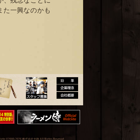
が、残念なことに
また一興なのかも
メン外伝
スタッフ募集
沿革・企業理念・
14特別
映画『ラーメン侍』オフィシャルHP
会社概要
right ©2000-2026 株式会社大砲 All Rights Reserved.