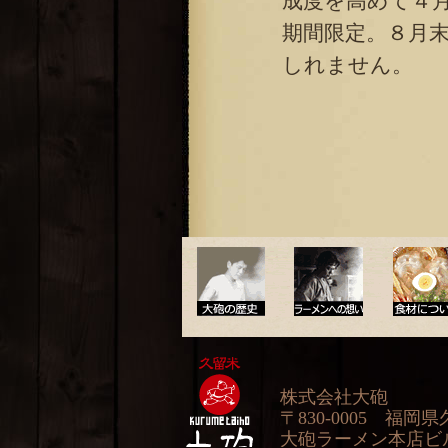
成度を高めて４
期間限定。８月
しれません。
大砲の歴史
ラーメンへの想い
食材について
株式会社大砲
〒830-0005 福岡
大砲ラーメン本店ビル2F 