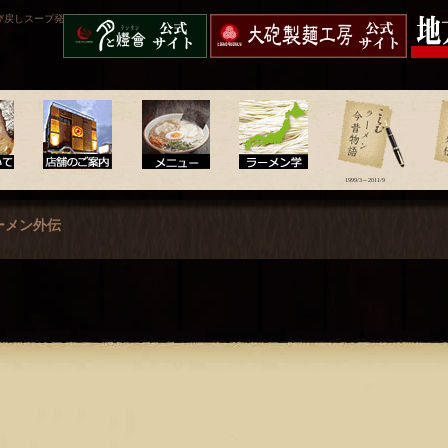
び戻しスープ発祥店。
呼び戻しチャンポン“月と
大砲製麺工房
久留米
燈會ランタン”
配送】
1999/3～2011/9
店舗のご案内
メニュー
ラーメン学
ラーメン今昔物語
ラー
ーメン外伝