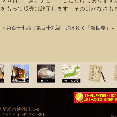
月２５日、一斉にデビューしたわけであります
末をもって販売は終了します。そのはかなさも
«
第百十七話
||
第百十九話 消えゆく「新世界」
»
店舗のご案内
メニュー
ラーメン学
ラーメン今昔物語
ラー
ミシュランガイド福岡・佐賀20
県久留米市通外町11-8
版大砲ラーメン2店舗受賞
TEL0942-33-9881
Copy