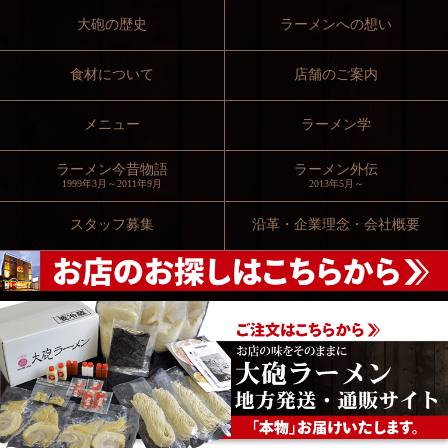
大砲の歴史
ラーメンへの想い
食材について
店舗のご案内
メニュー
ラーメン学
ラーメン今昔物語
ラーメン外伝
1999年3月～2011年9月
2013年5月～
スタッフ募集
沿革・企業理念・会社概要