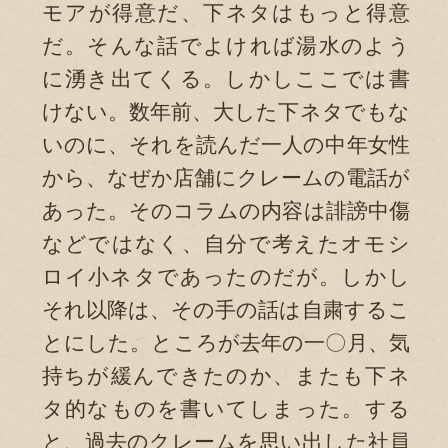
モアが得意だ、下ネタはもっと得意
だ。そんな話でよければ湯水のよう
に湧き出てくる。しかしここでは書
けない。数年前、大した下ネタでもな
いのに、それを読んだ一人の中年女性
から、なぜか店舗にクレームの電話が
あった。そのコラムの内容は誹謗中傷
などではなく、自分で考えたオモシ
ロイ小ネタであったのだが。しかし
それ以降は、その手の話は自粛するこ
とにした。ところが去年の一〇月、気
持ちが緩んできたのか、またも下ネ
タ的なものを書いてしまった。する
と、過去のクレームを思い出した社員